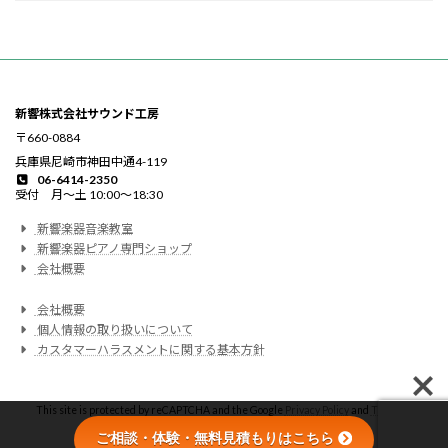
新響株式会社サウンド工房
〒660-0884
兵庫県尼崎市神田中通4-119
06-6414-2350
受付 月〜土 10:00〜18:30
新響楽器音楽教室
新響楽器ピアノ専門ショップ
会社概要
会社概要
個人情報の取り扱いについて
カスタマーハラスメントに関する基本方針
This site is protected by reCAPTCHA and the Google
Privacy Policy
and
Terms of
Service
apply.
ご相談・体験・無料見積もりはこちら
© 新響楽器 All Rights Reserved.