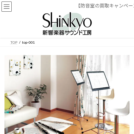
【防音室の買取キャンペー
コ
ナ
ン
ビ
テ
ゲ
ン
ー
ツ
シ
へ
ョ
TOP
top-001
ス
ン
キ
に
ッ
移
プ
動