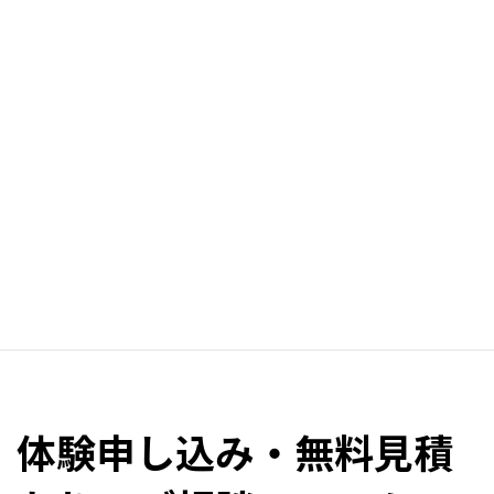
マンションに設置は可能？
どれくらい費用がかかるの？
ご愛用のサックスやバイオリンをお持ちいただくことも可能で
す。まずは、ご自身の耳でお確かめください。
また、お客様の環境をお伺いしながら、専門スタッフが最適の防
音室をご提案させていただきます。
体験申し込みフォーム
体験申し込み・無料見積