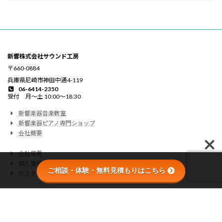
新響株式会社サウンド工房
〒660-0884
兵庫県尼崎市神田中通4-119
06-6414-2350
受付 月〜土 10:00〜18:30
新響楽器音楽教室
新響楽器ピアノ専門ショップ
会社概要
会社概要
個人情報の取り扱いについて
ご相談・体験・無料見積もりはこちら
カスタマーハラスメントに関する基本方針
This site is protected by reCAPTCHA and the Google
Privacy Policy
and
Terms of
Service
apply.
© 新響楽器 All Rights Reserved.