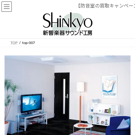
【防音室の買取キャンペー
コ
ナ
ン
ビ
テ
ゲ
ン
ー
ツ
シ
へ
ョ
TOP
top-007
ス
ン
キ
に
ッ
移
プ
動