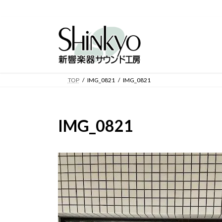
コ
ナ
ン
ビ
テ
ゲ
ン
ー
ツ
シ
TOP
IMG_0821
IMG_0821
へ
ョ
ス
ン
キ
に
ッ
移
IMG_0821
プ
動