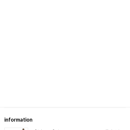
ご相談・無料見積もり・体験申込
防音室ラインナップ
用途で選ぶ
楽器防音室3つのポイント
ご注文から完成まで
組み立て・施工
施工事例
information