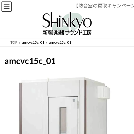
【防音室の買取キャンペー
コ
ナ
ン
ビ
テ
ゲ
ン
ー
ツ
シ
へ
ョ
TOP
amcvc15c_01
amcvc15c_01
ス
ン
キ
に
amcvc15c_01
ッ
移
プ
動