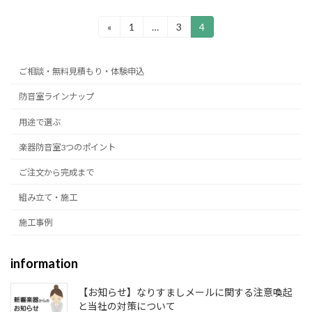
投
«
1
…
3
4
固
固
固
定
定
定
ペ
ペ
ペ
稿
ー
ー
ー
ご相談・無料見積もり・体験申込
ジ
ジ
ジ
の
防音室ラインナップ
用途で選ぶ
ペ
楽器防音室3つのポイント
ー
ご注文から完成まで
ジ
組み立て・施工
施工事例
送
information
り
【お知らせ】なりすましメールに関する注意喚起
と当社の対策について