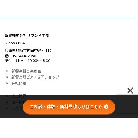
新響株式会社サウンド工房
〒660-0884
兵庫県尼崎市神田中通4-119
06-6414-2350
受付 月〜土 10:00〜18:30
新響楽器音楽教室
新響楽器ピアノ専門ショップ
会社概要
会社概要
個人情報の取り扱いについて
ご相談・体験・無料見積もりはこちら
カスタマーハラスメントに関する基本方針
This site is protected by reCAPTCHA and the Google
Privacy Policy
and
Terms of
Service
apply.
© 新響楽器 All Rights Reserved.