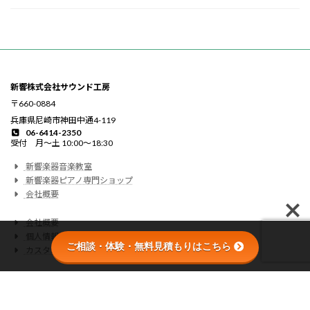
新響株式会社サウンド工房
〒660-0884
兵庫県尼崎市神田中通4-119
06-6414-2350
受付 月〜土 10:00〜18:30
新響楽器音楽教室
新響楽器ピアノ専門ショップ
会社概要
会社概要
個人情報の取り扱いについて
ご相談・体験・無料見積もりはこちら
カスタマーハラスメントに関する基本方針
This site is protected by reCAPTCHA and the Google
Privacy Policy
and
Terms of
Service
apply.