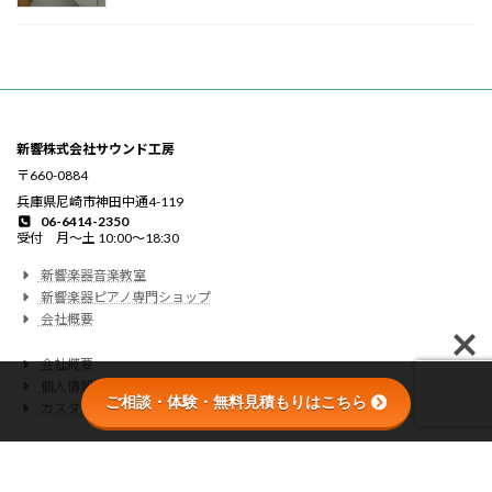
新響株式会社サウンド工房
〒660-0884
兵庫県尼崎市神田中通4-119
06-6414-2350
受付 月〜土 10:00〜18:30
新響楽器音楽教室
新響楽器ピアノ専門ショップ
会社概要
会社概要
個人情報の取り扱いについて
ご相談・体験・無料見積もりはこちら
カスタマーハラスメントに関する基本方針
This site is protected by reCAPTCHA and the Google
Privacy Policy
and
Terms of